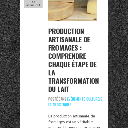
de
admin5311
PRODUCTION
ARTISANALE DE
FROMAGES :
COMPRENDRE
CHAQUE ÉTAPE DE
LA
TRANSFORMATION
DU LAIT
POSTÉ DANS
ÉVÉNEMENTS CULTURELS
ET ARTISTIQUES
La production artisanale de
fromages est un véritable
voyage à travers un processus