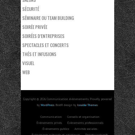
SÉCURITÉ
SÉMINAIRE OU TEAM BUILDING
SOIRÉE PRIVÉE
SOIRÉES D’ENTREPRISES
SPECTACLES ET CONCERTS
THÉS ET INFUSIONS
VISUEL
WEB
Copyright © 2026 Communication évènenements. Proudly powered
by
WordPress
. BoldR design by
Iceable Themes
.
Communication
Conseils et organisation
Événements privés
Événements professionnels
Événements publics
Activités sociales
Événements culturels et artistiques
Projets caritatifs