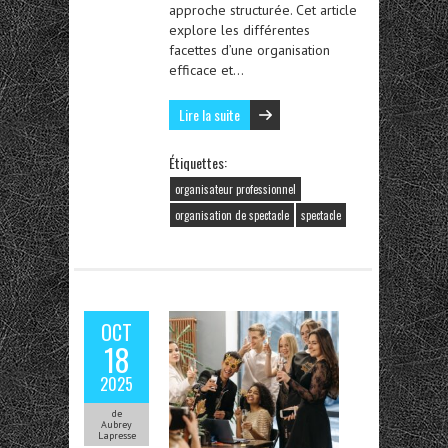
approche structurée. Cet article
explore les différentes
facettes d’une organisation
efficace et…
Lire la suite
Étiquettes:
organisateur professionnel
organisation de spectacle
spectacle
OCT
18
2025
de
Aubrey
Lapresse