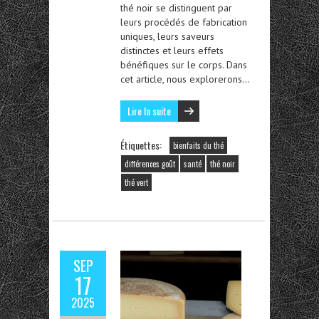
thé noir se distinguent par
leurs procédés de fabrication
uniques, leurs saveurs
distinctes et leurs effets
bénéfiques sur le corps. Dans
cet article, nous explorerons…
Lire la suite
Étiquettes:
bienfaits du thé
différences goût
santé
thé noir
thé vert
SEP
17
2025