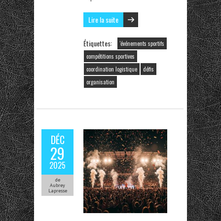
Lire la suite
Étiquettes:
'événements sportifs
compétitions sportives
coordination logistique
défis
organisation
DÉC
29
2025
de
Aubrey
Lapresse