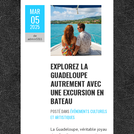
MAR
05
2025
de
admin5311
EXPLOREZ LA
GUADELOUPE
AUTREMENT AVEC
UNE EXCURSION EN
BATEAU
POSTÉ DANS
ÉVÉNEMENTS CULTURELS
ET ARTISTIQUES
La Guadeloupe, véritable joyau