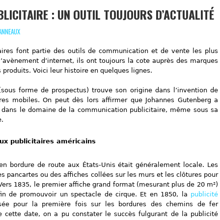
LICITAIRE : UN OUTIL TOUJOURS D’ACTUALITÉ
PANNEAUX
ires font partie des outils de communication et de vente les plus
’avènement d’internet, ils ont toujours la cote auprès des marques
 produits. Voici leur histoire en quelques lignes.
(sous forme de prospectus) trouve son origine dans l’invention de
ères mobiles. On peut dès lors affirmer que Johannes Gutenberg a
t dans le domaine de la communication publicitaire, même sous sa
e.
ux publicitaires américains
 en bordure de route aux États-Unis était généralement locale. Les
 pancartes ou des affiches collées sur les murs et les clôtures pour
. Vers 1835, le premier affiche grand format (mesurant plus de 20 m²)
fin de promouvoir un spectacle de cirque. Et en 1850, la
publicité
sée pour la première fois sur les bordures des chemins de fer
e cette date, on a pu constater le succès fulgurant de la publicité