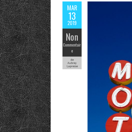
MAR
13
2019
Non
Commentair
e
de
Aubrey
Lapresse