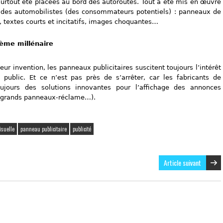
urtout été placées au bord des autoroutes. Tout a été mis en œuvre
on des automobilistes (des consommateurs potentiels) : panneaux de
, textes courts et incitatifs, images choquantes…
ième millénaire
leur invention, les panneaux publicitaires suscitent toujours l’intérêt
public. Et ce n’est pas près de s’arrêter, car les fabricants de
ujours des solutions innovantes pour l’affichage des annonces
, grands panneaux-réclame…).
isuelle
panneau publicitaire
publicité
Article suivant