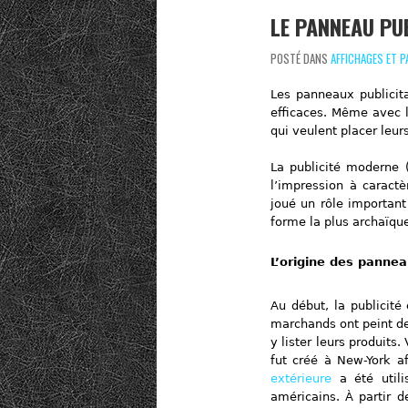
LE PANNEAU PUB
POSTÉ DANS
AFFICHAGES ET 
Les panneaux publicita
efficaces. Même avec l
qui veulent placer leurs
La publicité moderne 
l’impression à caract
joué un rôle importan
forme la plus archaïqu
L’origine des pannea
Au début, la publicité
marchands ont peint des
y lister leurs produits
fut créé à New-York a
extérieure
a été utili
américains. À partir d