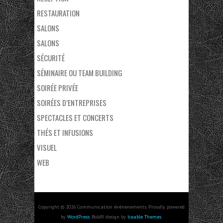
RESTAURATION
SALONS
SALONS
SÉCURITÉ
SÉMINAIRE OU TEAM BUILDING
SOIRÉE PRIVÉE
SOIRÉES D’ENTREPRISES
SPECTACLES ET CONCERTS
THÉS ET INFUSIONS
VISUEL
WEB
Copyright © 2026 Communication évènenements. Proudly powered
by
WordPress
. BoldR design by
Iceable Themes
.