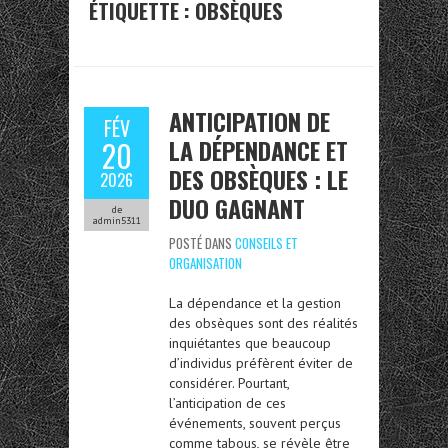
ÉTIQUETTE :
OBSÈQUES
ANTICIPATION DE
FÉV
LA DÉPENDANCE ET
20
DES OBSÈQUES : LE
2026
DUO GAGNANT
de
admin5311
POSTÉ DANS
CONSEILS ET
ORGANISATION
La dépendance et la gestion
des obsèques sont des réalités
inquiétantes que beaucoup
d’individus préfèrent éviter de
considérer. Pourtant,
l’anticipation de ces
événements, souvent perçus
comme tabous, se révèle être