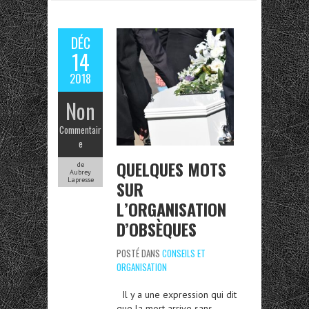
DÉC
14
2018
Non
Commentair
e
QUELQUES MOTS
de
Aubrey
Lapresse
SUR
L’ORGANISATION
D’OBSÈQUES
POSTÉ DANS
CONSEILS ET
ORGANISATION
Il y a une expression qui dit
que la mort arrive sans