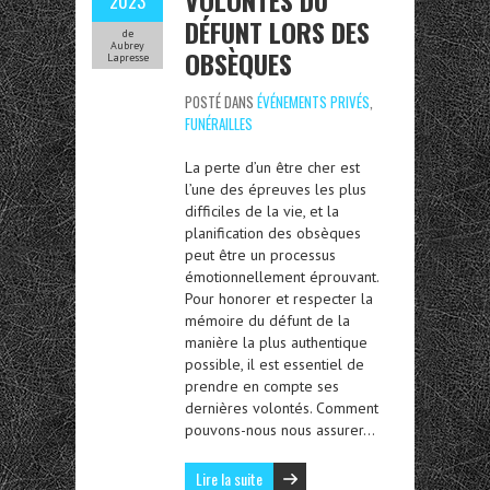
VOLONTÉS DU
2023
DÉFUNT LORS DES
de
Aubrey
OBSÈQUES
Lapresse
POSTÉ DANS
ÉVÉNEMENTS PRIVÉS
,
FUNÉRAILLES
La perte d’un être cher est
l’une des épreuves les plus
difficiles de la vie, et la
planification des obsèques
peut être un processus
émotionnellement éprouvant.
Pour honorer et respecter la
mémoire du défunt de la
manière la plus authentique
possible, il est essentiel de
prendre en compte ses
dernières volontés. Comment
pouvons-nous nous assurer…
Lire la suite