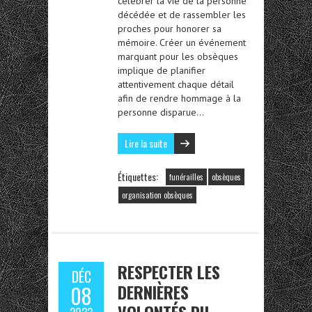
célébrer la vie de la personne
décédée et de rassembler les
proches pour honorer sa
mémoire. Créer un événement
marquant pour les obsèques
implique de planifier
attentivement chaque détail
afin de rendre hommage à la
personne disparue…
Lire la suite
Étiquettes:
funérailles
obsèques
organisation obsèques
RESPECTER LES
DÉC
DERNIÈRES
08