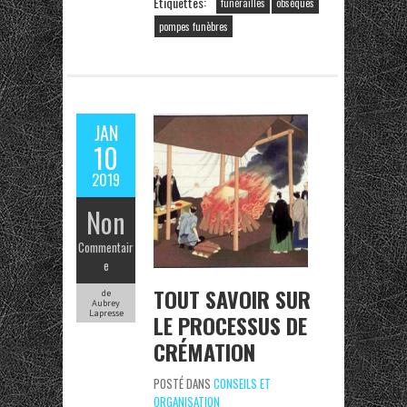
Étiquettes:
funérailles
obsèques
pompes funèbres
JAN
10
2019
Non
Commentair
e
TOUT SAVOIR SUR
de
Aubrey
Lapresse
LE PROCESSUS DE
CRÉMATION
POSTÉ DANS
CONSEILS ET
ORGANISATION