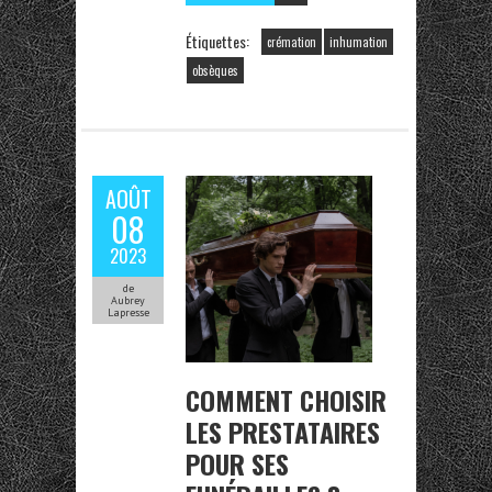
Étiquettes:
crémation
inhumation
obsèques
AOÛT
08
2023
de
Aubrey
Lapresse
COMMENT CHOISIR
LES PRESTATAIRES
POUR SES