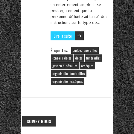
un enterrement simple. Il se
peut également que la
personne défunte ait laissé des
instructions sur le type de…
Lire la suite
Étiquettes:
budget funérailles
conseils décès
décès
funérailles
gestion funérailles
obsèques
organisation funérailles
organisation obsèques
SUIVEZ NOUS