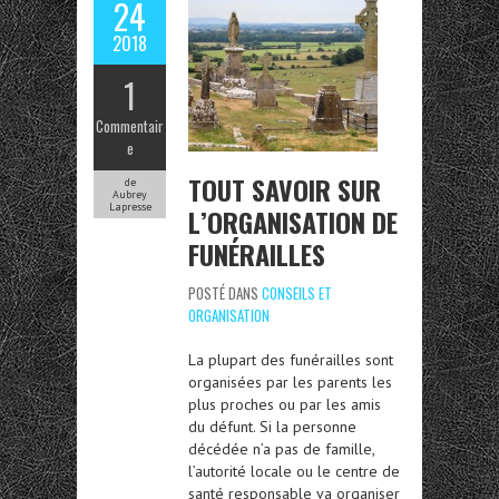
24
2018
1
Commentair
e
TOUT SAVOIR SUR
de
Aubrey
Lapresse
L’ORGANISATION DE
FUNÉRAILLES
POSTÉ DANS
CONSEILS ET
ORGANISATION
La plupart des funérailles sont
organisées par les parents les
plus proches ou par les amis
du défunt. Si la personne
décédée n’a pas de famille,
l’autorité locale ou le centre de
santé responsable va organiser