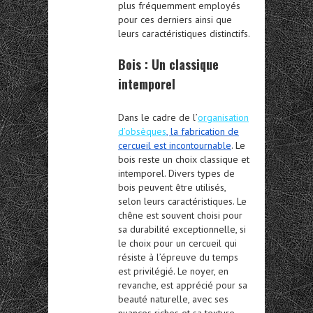
plus fréquemment employés
pour ces derniers ainsi que
leurs caractéristiques distinctifs.
Bois : Un classique
intemporel
Dans le cadre de l’
organisation
d’obsèques
, la fabrication de
cercueil est incontournable
.
Le
bois
reste un choix classique et
intemporel. Divers types de
bois peuvent être utilisés,
selon leurs caractéristiques. Le
chêne est souvent choisi pour
sa durabilité exceptionnelle, si
le choix pour un cercueil qui
résiste à l’épreuve du temps
est privilégié. Le noyer, en
revanche, est apprécié pour sa
beauté naturelle, avec ses
nuances riches et sa texture