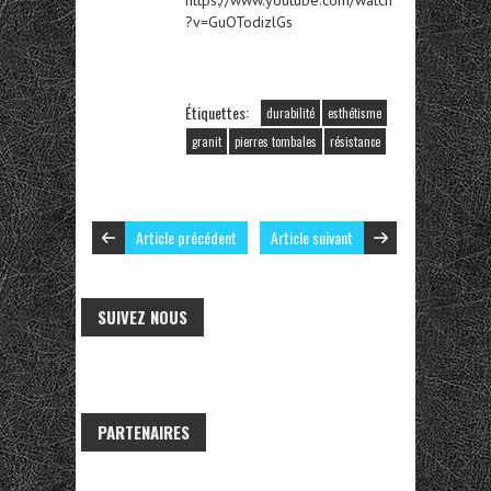
?v=GuOTodizlGs
Étiquettes:
durabilité
esthétisme
granit
pierres tombales
résistance
Article précédent
Article suivant
SUIVEZ NOUS
PARTENAIRES