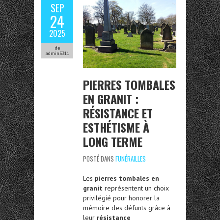
SEP
24
2025
de
admin5311
PIERRES TOMBALES
EN GRANIT :
RÉSISTANCE ET
ESTHÉTISME À
LONG TERME
POSTÉ DANS
FUNÉRAILLES
Les
pierres tombales en
granit
représentent un choix
privilégié pour honorer la
mémoire des défunts grâce à
leur
résistance