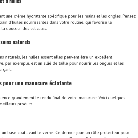
et d’huiles
nt une crème hydratante spécifique pour les mains et les ongles. Pensez
ain d’huiles nourrissantes dans votre routine, qui favorise la
 la douceur des cuticules.
 soins naturels
ns naturels, les huiles essentielles peuvent être un excellent
ve, par exemple, est un allié de taille pour nourrir les ongles et les
orçant.
s
pour une manucure éclatante
fluence grandement le rendu final de votre manucure. Voici quelques
meilleurs produits.
 un base coat avant le vernis. Ce dernier joue un rôle protecteur pour