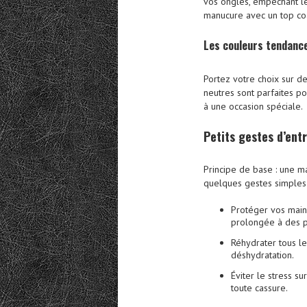
vos ongles, empêchant le
manucure avec un top coat
Les couleurs tendanc
Portez votre choix sur de
neutres sont parfaites p
à une occasion spéciale.
Petits
gestes d’ent
Principe de base : une ma
quelques gestes simples 
Protéger vos mains
prolongée à des p
Réhydrater tous le
déshydratation.
Éviter le stress su
toute cassure.