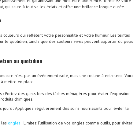
 jaunissement et garantissant une meilleure adhérence. Terminez votre
, qui saute à tout va les éclats et offre une brillance longue durée.
e
s couleurs qui reflètent votre personnalité et votre humeur. Les teintes
our le quotidien, tandis que des couleurs vives peuvent apporter du peps
retien
au quotidien
nucure n’est pas un événement isolé, mais une routine à entretenir. Voici
à mettre en place.
 : Portez des gants lors des tâches ménagères pour éviter l’exposition
roduits chimiques.
s jours : Appliquez régulièrement des soins nourrissants pour éviter la
r les
ongles
: Limitez l’utilisation de vos ongles comme outils, pour éviter