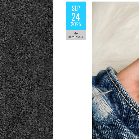
SEP
24
2025
de
admin5311