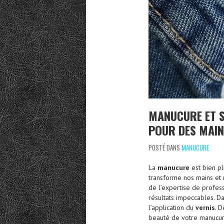
MANUCURE ET S
POUR DES MAIN
POSTÉ DANS
MANUCURE
La
manucure
est bien pl
transforme nos mains et r
de l’expertise de profess
résultats impeccables. D
l’application du
vernis
. 
beauté de votre manucur