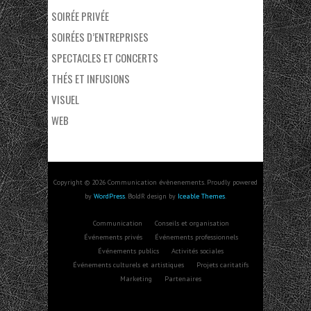
SOIRÉE PRIVÉE
SOIRÉES D’ENTREPRISES
SPECTACLES ET CONCERTS
THÉS ET INFUSIONS
VISUEL
WEB
Copyright © 2026 Communication évènenements. Proudly powered
by
WordPress
. BoldR design by
Iceable Themes
.
Communication
Conseils et organisation
Événements privés
Événements professionnels
Événements publics
Activités sociales
Événements culturels et artistiques
Projets caritatifs
Marketing
Partenaires