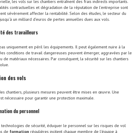
elle, les vols sur les chantiers entraînent des frais indirects importants.
alités contractuelles et dégradation de la réputation de l’entreprise sont
ent sévèrement affecter la rentabilité. Selon des études, le secteur du
jusqu’à un milliard d’euros de pertes annuelles dues aux vols.
té des travailleurs
 pas uniquement en péril les équipements. Il peut également nuire à la
 Des conditions de travail dangereuses peuvent émerger, aggravées par le
de matériaux nécessaires. Par conséquent, la sécurité sur les chantiers
solue.
ion
des vols
 des chantiers, plusieurs mesures peuvent être mises en œuvre. Une
st nécessaire pour garantir une protection maximale.
rmation du personnel
technologies de sécurité, éduquer le personnel sur les risques de vol
ons de
formation
régulières incitent chaque membre de l’équipe à