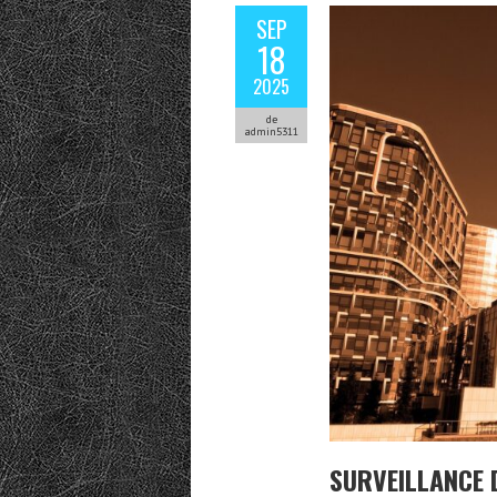
SEP
18
2025
de
admin5311
SURVEILLANCE D