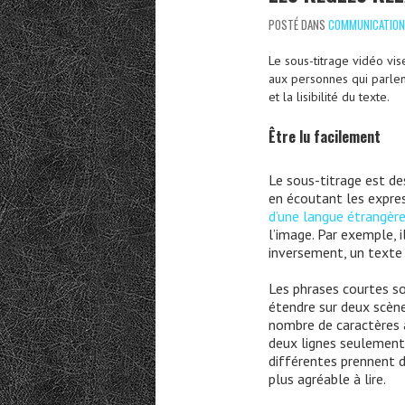
POSTÉ DANS
COMMUNICATION
Le sous-titrage vidéo vis
aux personnes qui parlen
et la lisibilité du texte.
Être lu facilement
Le sous-titrage est de
en écoutant les expres
d’une langue étrangèr
l’image. Par exemple, i
inversement, un texte 
Les phrases courtes son
étendre sur deux scène
nombre de caractères 
deux lignes seulement.
différentes prennent de
plus agréable à lire.