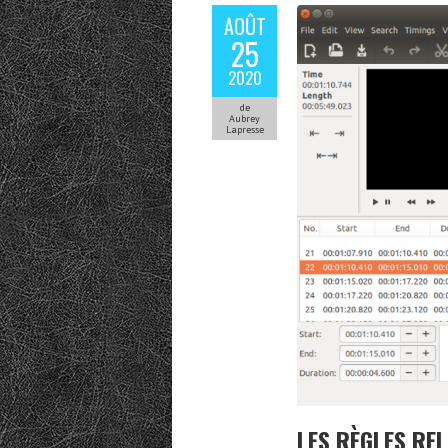
AOÛT
25
2020
de
Aubrey
Lapresse
LES RÈGLES REL