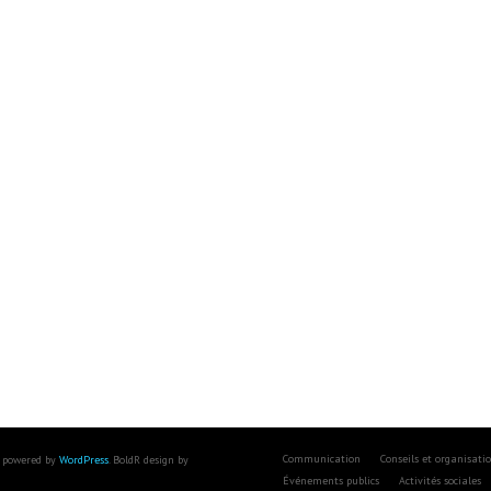
Communication
Conseils et organisati
 powered by
WordPress
. BoldR design by
Événements publics
Activités sociales