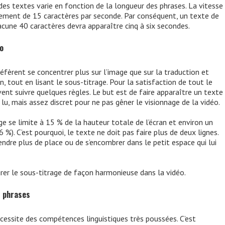
des textes varie en fonction de la longueur des phrases. La vitesse
lement de 15 caractères par seconde. Par conséquent, un texte de
acune 40 caractères devra apparaître cinq à six secondes.
éo
éfèrent se concentrer plus sur l’image que sur la traduction et
on, tout en lisant le sous-titrage. Pour la satisfaction de tout le
ent suivre quelques règles. Le but est de faire apparaître un texte
 lu, mais assez discret pour ne pas gêner le visionnage de la vidéo.
ge se limite à 15 % de la hauteur totale de l’écran et environ un
6 %). C’est pourquoi, le texte ne doit pas faire plus de deux lignes.
rendre plus de place ou de s’encombrer dans le petit espace qui lui
égrer le sous-titrage de façon harmonieuse dans la vidéo.
s phrases
cessite des compétences linguistiques très poussées. C’est