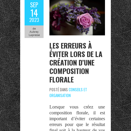
SEP
14
2023
de
Aubrey
Lapresse
LES ERREURS À
ÉVITER LORS DE LA
CRÉATION D’UNE
COMPOSITION
FLORALE
POSTÉ DANS
CONSEILS ET
ORGANISATION
Lorsque vous créez une
composition florale, il est
important d’éviter certaines
erreurs pour que le résultat
final soit à la hauteur de vos