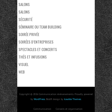
SALONS
SALONS
SÉCURITÉ
SÉMINAIRE OU TEAM BUILDING
SOIRÉE PRIVÉE
SOIRÉES D’ENTREPRISES
SPECTACLES ET CONCERTS
THÉS ET INFUSIONS
VISUEL
WEB
Copyright © 2026 Communication évènenements. Proudly powered
by
WordPress
. BoldR design by
Iceable Themes
.
Communication
Conseils et organisation