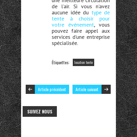
une meilleure circulation
de l’air. Si vous n’avez
aucune idée du
type de
tente à choisir pour
votre événement
, vous
pouvez faire appel aux
services d’une
entreprise
spécialisée
.
Étiquettes:
location tente
Article précédent
Article suivant
SUIVEZ NOUS