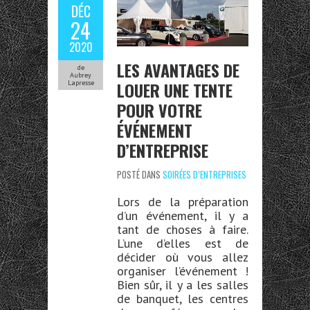
DÉC
24
2020
LES AVANTAGES DE
de
Aubrey
LOUER UNE TENTE
Lapresse
POUR VOTRE
ÉVÉNEMENT
D’ENTREPRISE
POSTÉ DANS
SOIRÉES D’ENTREPRISES
Lors de la
préparation
d’un événement, il y a
tant de choses à faire.
L’une
d’elles est de
décider
où vous allez
organiser l’événement !
Bien sûr, il y a les salles
de banquet, les centres