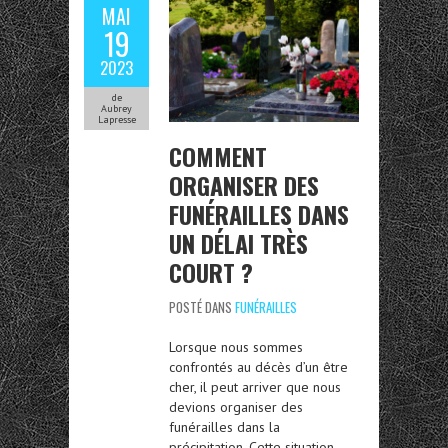
MAI
19
2023
de
Aubrey
Lapresse
COMMENT
ORGANISER DES
FUNÉRAILLES DANS
UN DÉLAI TRÈS
COURT ?
POSTÉ DANS
FUNÉRAILLES
Lorsque nous sommes
confrontés au décès d’un être
cher, il peut arriver que nous
devions organiser des
funérailles dans la
précipitation. Cette situation