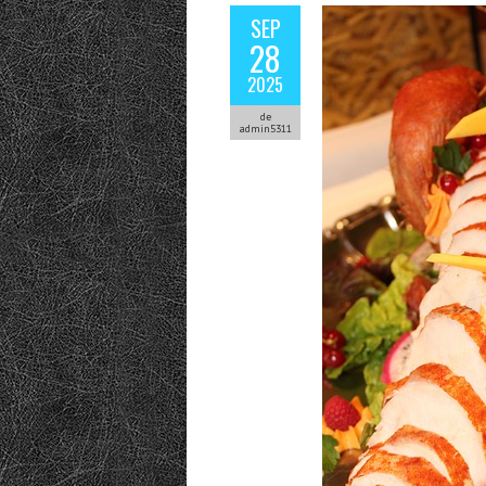
SEP
28
2025
de
admin5311