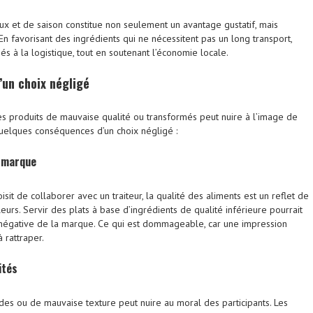
aux et de saison constitue non seulement un avantage gustatif, mais
 favorisant des ingrédients qui ne nécessitent pas un long transport,
iés à la logistique, tout en soutenant l’économie locale.
’un choix négligé
es produits de mauvaise qualité ou transformés peut nuire à l’image de
uelques conséquences d’un choix négligé :
e marque
isit de collaborer avec un traiteur, la qualité des aliments est un reflet de
leurs. Servir des plats à base d’ingrédients de qualité inférieure pourrait
négative de la marque. Ce qui est dommageable, car une impression
à rattraper.
ités
des ou de mauvaise texture peut nuire au moral des participants. Les