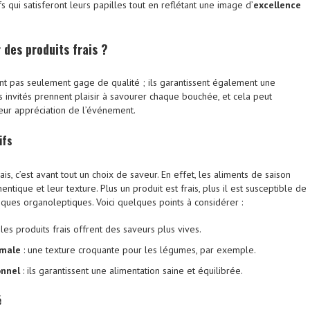
s qui satisferont leurs papilles tout en reflétant une image d’
excellence
 des produits frais ?
t pas seulement gage de qualité ; ils garantissent également une
s invités prennent plaisir à savourer chaque bouchée, et cela peut
leur appréciation de l’événement.
ifs
ais, c’est avant tout un choix de saveur. En effet, les aliments de saison
ntique et leur texture. Plus un produit est frais, plus il est susceptible de
iques organoleptiques. Voici quelques points à considérer :
 les produits frais offrent des saveurs plus vives.
imale
: une texture croquante pour les légumes, par exemple.
onnel
: ils garantissent une alimentation saine et équilibrée.
é