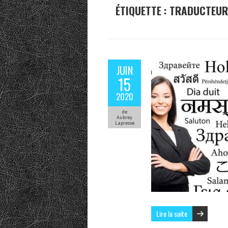
ÉTIQUETTE :
TRADUCTEUR
JUIN
15
2020
de
Aubrey
Lapresse
Lire la suite