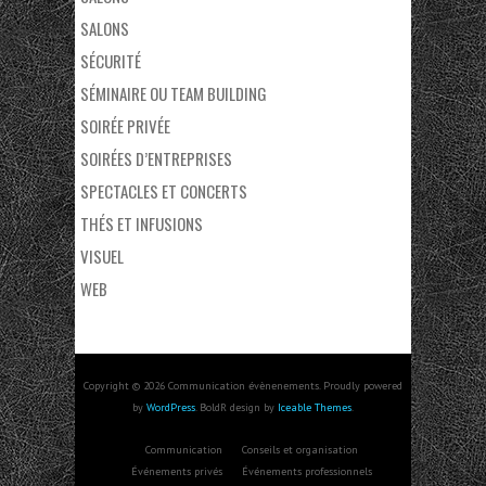
SALONS
SÉCURITÉ
SÉMINAIRE OU TEAM BUILDING
SOIRÉE PRIVÉE
SOIRÉES D’ENTREPRISES
SPECTACLES ET CONCERTS
THÉS ET INFUSIONS
VISUEL
WEB
Copyright © 2026 Communication évènenements. Proudly powered
by
WordPress
. BoldR design by
Iceable Themes
.
Communication
Conseils et organisation
Événements privés
Événements professionnels