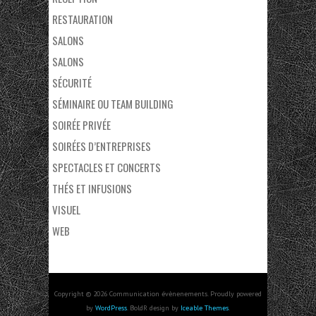
RESTAURATION
SALONS
SALONS
SÉCURITÉ
SÉMINAIRE OU TEAM BUILDING
SOIRÉE PRIVÉE
SOIRÉES D’ENTREPRISES
SPECTACLES ET CONCERTS
THÉS ET INFUSIONS
VISUEL
WEB
Copyright © 2026 Communication évènenements. Proudly powered
by
WordPress
. BoldR design by
Iceable Themes
.