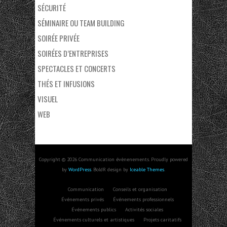
SÉCURITÉ
SÉMINAIRE OU TEAM BUILDING
SOIRÉE PRIVÉE
SOIRÉES D’ENTREPRISES
SPECTACLES ET CONCERTS
THÉS ET INFUSIONS
VISUEL
WEB
Copyright © 2026 Communication évènenements. Proudly powered
by
WordPress
. BoldR design by
Iceable Themes
.
Communication
Conseils et organisation
Événements privés
Événements professionnels
Événements publics
Activités sociales
Événements culturels et artistiques
Projets caritatifs