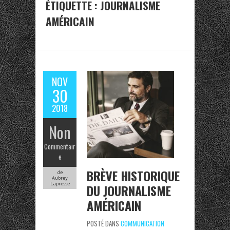
ÉTIQUETTE :
JOURNALISME
AMÉRICAIN
NOV
30
2018
Non
Commentair
e
BRÈVE HISTORIQUE
de
Aubrey
Lapresse
DU JOURNALISME
AMÉRICAIN
POSTÉ DANS
COMMUNICATION