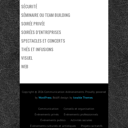
SÉCURITÉ
SÉMINAIRE OU TEAM BUILDING
SOIRÉE PRIVÉE
SOIRÉES D’ENTREPRISES
SPECTACLES ET CONCERTS
THÉS ET INFUSIONS
VISUEL
WEB
Copyright © 2026 Communication évènenements. Proudly powered
by
WordPress
. BoldR design by
Iceable Themes
.
Communication
Conseils et organisation
Événements privés
Événements professionnels
Événements publics
Activités sociales
Événements culturels et artistiques
Projets caritatifs