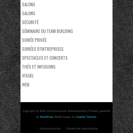
SALONS
SALONS
SÉCURITÉ
SÉMINAIRE OU TEAM BUILDING
SOIRÉE PRIVÉE
SOIRÉES D’ENTREPRISES
SPECTACLES ET CONCERTS
THÉS ET INFUSIONS
VISUEL
WEB
Copyright © 2026 Communication évènenements. Proudly powered
by
WordPress
. BoldR design by
Iceable Themes
.
Communication
Conseils et organisation