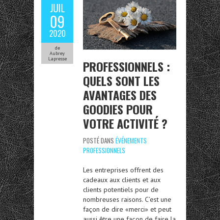
JUIL
09
2020
de
Aubrey
Lapresse
PROFESSIONNELS :
QUELS SONT LES
AVANTAGES DES
GOODIES POUR
VOTRE ACTIVITÉ ?
POSTÉ DANS
ÉVÉNEMENTS
PROFESSIONNELS
Les entreprises offrent des
cadeaux aux clients et aux
clients potentiels pour de
nombreuses raisons. C’est une
façon de dire «merci» et peut
aussi être une façon de faire la