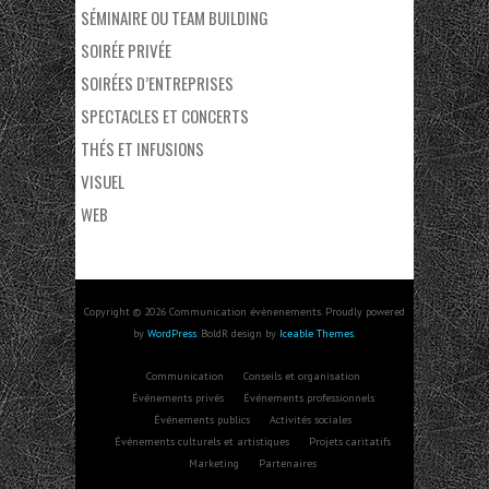
SÉMINAIRE OU TEAM BUILDING
SOIRÉE PRIVÉE
SOIRÉES D’ENTREPRISES
SPECTACLES ET CONCERTS
THÉS ET INFUSIONS
VISUEL
WEB
Copyright © 2026 Communication évènenements. Proudly powered
by
WordPress
. BoldR design by
Iceable Themes
.
Communication
Conseils et organisation
Événements privés
Événements professionnels
Événements publics
Activités sociales
Événements culturels et artistiques
Projets caritatifs
Marketing
Partenaires