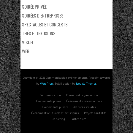
SOIRÉE PRIVÉE
SOIRÉES D’ENTREPRISES
SPECTACLES ET CONCERTS
THÉS ET INFUSIONS
VISUEL
WEB
Copyright © 2026 Communication évènenements. Proudly powered
by
WordPress
. BoldR design by
Iceable Themes
.
Communication
Conseils et organisation
Événements privés
Événements professionnels
Événements publics
Activités sociales
Événements culturels et artistiques
Projets caritatifs
Marketing
Partenaires