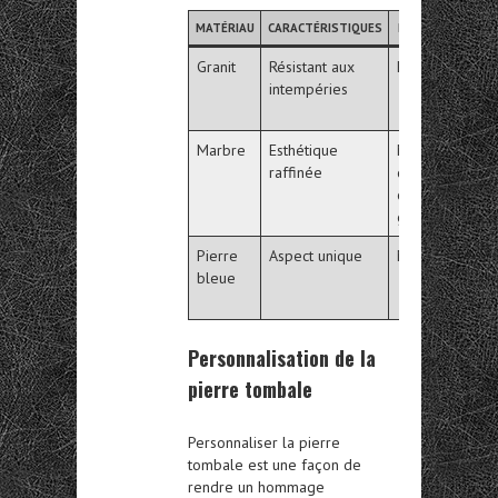
MATÉRIAU
CARACTÉRISTIQUES
DURABILITÉ
ES
Granit
Résistant aux
Excellente
Va
intempéries
co
et
Marbre
Esthétique
Moins
Br
raffinée
durable
na
que le
granit
Pierre
Aspect unique
Moyenne
F
bleue
da
na
Personnalisation de la
pierre tombale
Personnaliser la pierre
tombale est une façon de
rendre un hommage