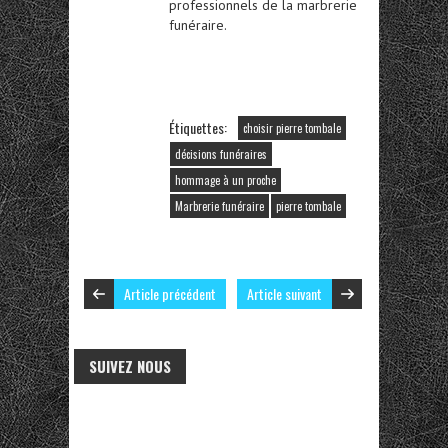
professionnels de la marbrerie
funéraire.
Étiquettes:
choisir pierre tombale
décisions funéraires
hommage à un proche
Marbrerie funéraire
pierre tombale
Article précédent
Article suivant
SUIVEZ NOUS