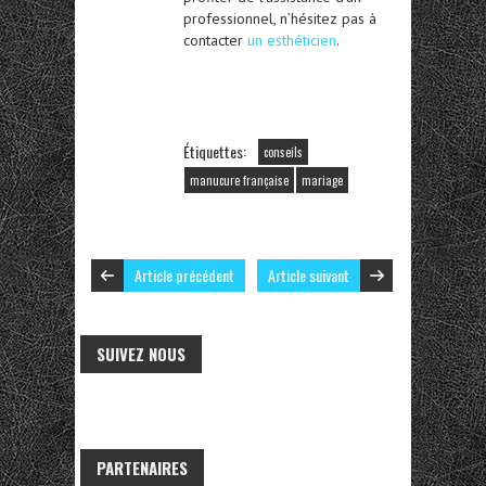
professionnel, n’hésitez pas à
contacter
un esthéticien
.
Étiquettes:
conseils
manucure française
mariage
Article précédent
Article suivant
SUIVEZ NOUS
PARTENAIRES