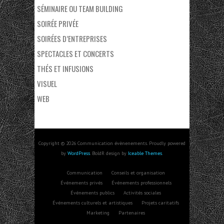
SÉMINAIRE OU TEAM BUILDING
SOIRÉE PRIVÉE
SOIRÉES D’ENTREPRISES
SPECTACLES ET CONCERTS
THÉS ET INFUSIONS
VISUEL
WEB
Copyright © 2026 Communication évènenements. Proudly powered
by
WordPress
. BoldR design by
Iceable Themes
.
Communication
Conseils et organisation
Événements privés
Événements professionnels
Événements publics
Activités sociales
Événements culturels et artistiques
Projets caritatifs
Marketing
Partenaires