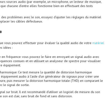
ieurs sources audio (par exemple, un microphone, un lecteur de musique,
s que chacune d’entre elles fonctionne bien en effectuant des tests
z des problèmes avec le son, essayez d’ajuster les réglages du matériel
mplacer les câbles défectueux.
io
s que vous pouvez effectuer pour évaluer la qualité audio de votre
matériel
es idées :
e en fréquence: vous pouvez le faire en envoyant un signal audio avec
uences connues et en utilisant un analyseur de spectre pour visualiser
re équipement.
 harmonique: Ce test mesure la quantité de distorsion harmonique
e équipement audio à l’aide d’un générateur de signaux pour créer une
pure, puis mesurer la distorsion harmonique totale (THD) en comparant le
c le signal de sortie.
gnal sur bruit. Il est recommandé d’utiliser un logiciel de mesure du son
e son est clair, sans bruit de fond et sans distorsion.