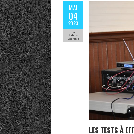
MAI
04
2023
de
Aubrey
Lapresse
LES TESTS À EF