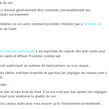
té du son ;
ux-ci doivent généralement être connectés convenablement aux
placés correctement.
roblèmes ou ne savez comment procéder, n’hésitez pas à
contacter un
r de l’aide.
otre matériel audiovisuel
, il est important de réaliser des tests audio pour
ien capté et diffusé. Procédez comme suit :
riel audiovisuel au système de haut-parleurs ou à un casque ;
les câbles sont bien branchés et que tous les réglages de volume sont à
é ;
udio ;
est clair et sans bruit de fond. Si le son n’est pas clair, ajustez les réglages
isuel pour améliorer la qualité du son ;
es canaux audio pour vous assurer qu’ils fonctionnent correctement ;