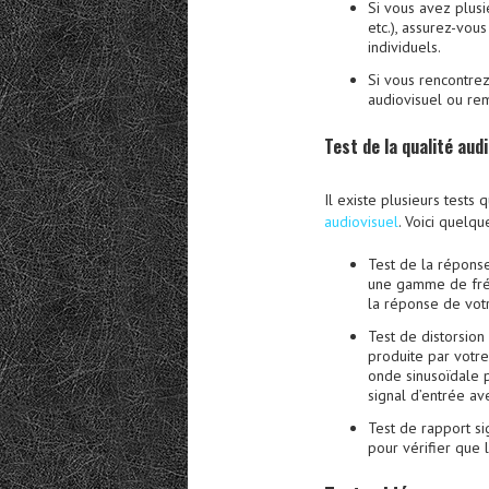
Si vous avez plus
etc.), assurez-vou
individuels.
Si vous rencontre
audiovisuel ou re
Test de la qualité aud
Il existe plusieurs test
audiovisuel
. Voici quelqu
Test de la répons
une gamme de fréq
la réponse de vot
Test de distorsion
produite par votr
onde sinusoïdale 
signal d’entrée ave
Test de rapport si
pour vérifier que l