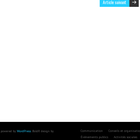
Article suivant
Communication
Conseils et organisati
 powered by
WordPress
. BoldR design by
Événements publics
Activités sociales