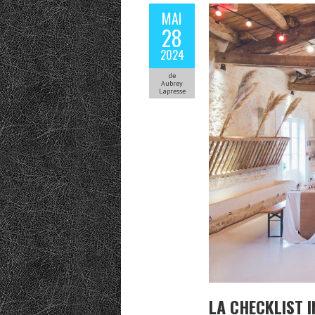
MAI
28
2024
de
Aubrey
Lapresse
LA CHECKLIST 