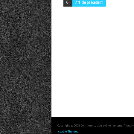
Article précédent
Copyright © 2026 Communication évènenements. Proudly
Iceable Themes
.