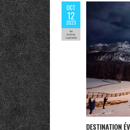
OCT
12
2023
de
Aubrey
Lapresse
DESTINATION ÉV