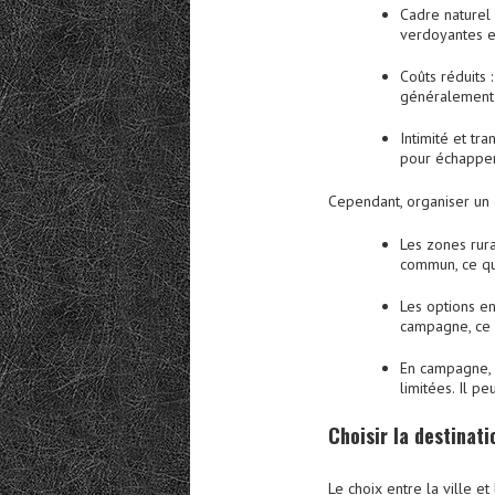
Cadre naturel
verdoyantes e
Coûts réduits
:
généralement
Intimité et tra
pour échapper 
Cependant, organiser u
Les zones rura
commun, ce qui
Les options en
campagne, ce q
En campagne, 
limitées. Il pe
Choisir la
d
estinat
Le choix entre la ville 