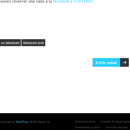
pouvez réserver une salle à la
RÉSIDENCE FONTENAY.
er un événement
événement privé
Article suivant
Communication
Conseils et organisati
 powered by
WordPress
. BoldR design by
Événements publics
Activités sociales