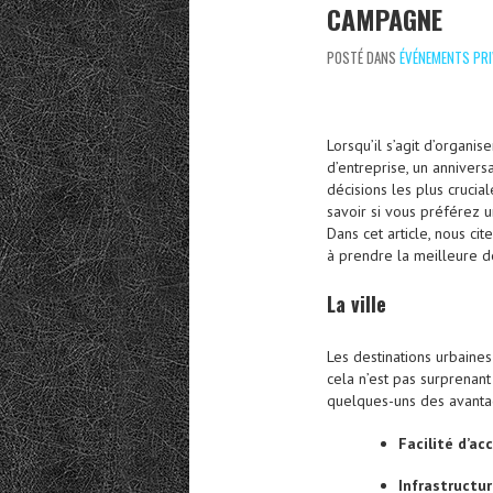
CAMPAGNE
POSTÉ DANS
ÉVÉNEMENTS PRI
Lorsqu’il s’agit d’organi
d’entreprise, un annivers
décisions les plus cruci
savoir si vous préférez 
Dans cet article, nous ci
à prendre la meilleure d
La
v
ille
Les destinations urbaine
cela n’est pas surprenant
quelques-uns des avantag
Facilité d’ac
Infrastructur