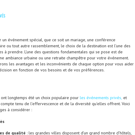
VÉS
ser un événement spécial, que ce soit un mariage, une conférence
aire ou tout autre rassemblement, le choix de la destination est l’une des
ales à prendre. L’une des questions fondamentales qui se pose est de
une ambiance urbaine ou une retraite champêtre pour votre événement.
terons les avantages et les inconvénients de chaque option pour vous aider
écision en fonction de vos besoins et de vos préférences.
s ont longtemps été un choix populaire pour
les événement
s privé
s,
et
 compte tenu de l’effervescence et de la diversité qu’elles offrent. Voici
es à considérer :
cès
es de qualité
: les grandes villes disposent d’un grand nombre d’hôtels,