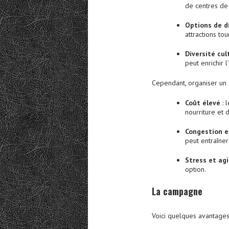
de centres de 
Options de d
attractions tou
Diversité cul
peut enrichir 
Cependant, organiser un é
Coût élevé
: l
nourriture et 
Congestion e
peut entraîner
Stress et ag
option.
La
c
ampagne
Voici quelques avantage