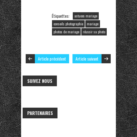
Étiquettes:
astuces mariage
conseils photographie
mariage
photos de mariage
réussir sa photo
Article précédent
Article suivant
SUIVEZ NOUS
PARTENAIRES