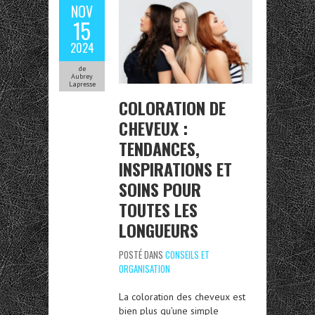
NOV
15
2024
de
Aubrey
Lapresse
COLORATION DE
CHEVEUX :
TENDANCES,
INSPIRATIONS ET
SOINS POUR
TOUTES LES
LONGUEURS
POSTÉ DANS
CONSEILS ET
ORGANISATION
La coloration des cheveux est
bien plus qu’une simple