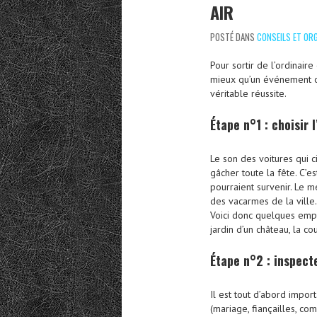
AIR
POSTÉ DANS
CONSEILS ET OR
Pour sortir de l’ordinaire 
mieux qu’un événement ou
véritable réussite.
Étape n°1 : choisir l
Le son des voitures qui c
gâcher toute la fête. C’e
pourraient survenir. Le m
des vacarmes de la ville.
Voici donc quelques empla
jardin d’un château, la co
Étape n°2 : inspect
Il est tout d’abord impo
(mariage, fiançailles, co