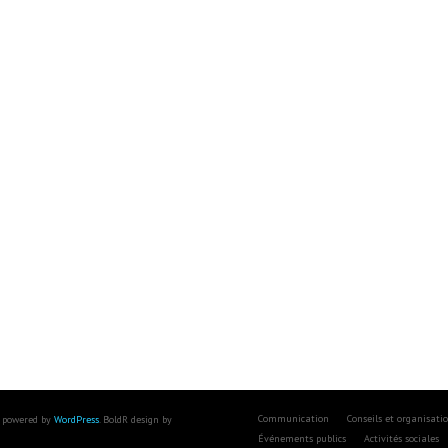
Communication
Conseils et organisati
 powered by
WordPress
. BoldR design by
Événements publics
Activités sociales