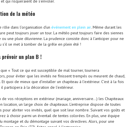
t qui risqueraient de s’envoler.
ation de la météo
rôle dans l’organisation d’un
événement en plein air
. Même durant les
ure peut toujours jouer un tour. La météo peut toujours faire des siennes
ou une pluie diluvienne. La prudence consiste donc à l’anticiper pour ne
 s’il se met à tomber de la grêle en plein été !
 prévoir un plan B !
que « Tout ce qui est susceptible de mal tourner, tournera
ors, pour éviter que les invités ne finissent trempés ou meurent de chaud,
. Et quoi de mieux que d’installer un chapiteau à l’extérieur. C’est à la fois
 il participera à la décoration de l’extérieur.
on de vos réceptions en extérieur (mariage, anniversaire…) les Chapiteaux
 location, un large choix de chapiteaux. L’entreprise dispose de toutes
 pour abriter vos invités, quel que soit leur nombre. Suivant vos goûts et
ez à choisir parmi un éventail de tentes colorées. En plus, une équipe
u montage et du démontage suivant vos directives. Alors, pour une
Tournan-en-Brie (77), faites appel à l’entreprise.