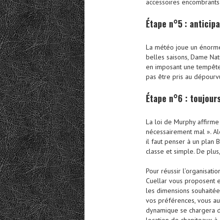
accessoires encombrants e
Étape n°5 : anticip
La météo joue un énorme 
belles saisons, Dame Nat
en imposant une tempête 
pas être pris au dépourvu
Étape n°6 : toujours
La loi de Murphy affirme 
nécessairement mal ». Al
il faut penser à un plan B
classe et simple. De plus,
Pour réussir l’organisati
Cuellar vous proposent en
les dimensions souhaitées
vos préférences, vous aur
dynamique se chargera d
location de chapiteaux à 