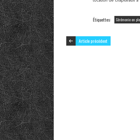
Étiquettes:
Cérémonie en ple
Article précédent