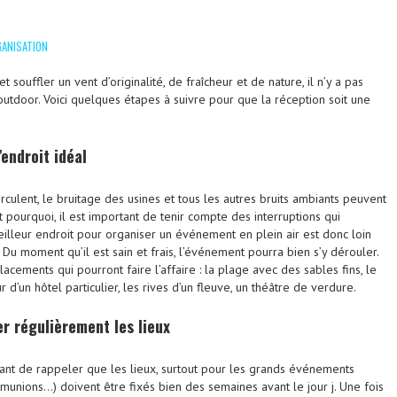
GANISATION
et souffler un vent d’originalité, de fraîcheur et de nature, il n’y a pas
tdoor. Voici quelques étapes à suivre pour que la réception soit une
’endroit idéal
irculent, le bruitage des usines et tous les autres bruits ambiants peuvent
st pourquoi, il est important de tenir compte des interruptions qui
eilleur endroit pour organiser un événement en plein air est donc loin
 Du moment qu’il est sain et frais, l’événement pourra bien s’y dérouler.
cements qui pourront faire l’affaire : la plage avec des sables fins, le
ur d’un hôtel particulier, les rives d’un fleuve, un théâtre de verdure.
er régulièrement les lieux
rtant de rappeler que les lieux, surtout pour les grands événements
mmunions…) doivent être fixés bien des semaines avant le jour j. Une fois