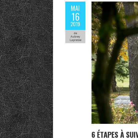
MAI
16
2019
de
Aubrey
Lapresse
6 ÉTAPES À SU