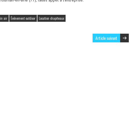
in air
Événement outdoor
Location chapiteaux
Article suivant